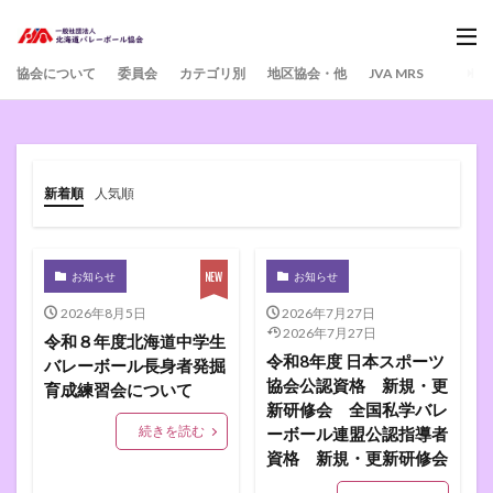
協会について
委員会
カテゴリ別
地区協会・他
JVA MRS
新着順
人気順
お知らせ
お知らせ
2026年8月5日
2026年7月27日
2026年7月27日
令和８年度北海道中学生
令和8年度 日本スポーツ
バレーボール長身者発掘
協会公認資格 新規・更
育成練習会について
新研修会 全国私学バレ
続きを読む
ーボール連盟公認指導者
資格 新規・更新研修会