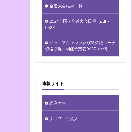
全道大会結果一覧
2024全国・全道大会日程（pdf・
0627)
ジュニアキャンプ及び道公認コーチ
資格取得 開催予定表0627（pdf)
速報サイト
総合大会
クラブ・社会人