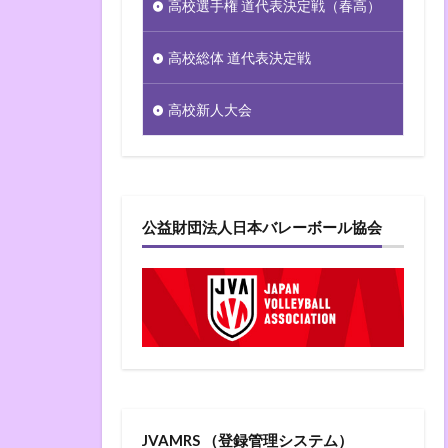
高校選手権 道代表決定戦（春高）
高校総体 道代表決定戦
高校新人大会
公益財団法人日本バレーボール協会
JVAMRS （登録管理システム）