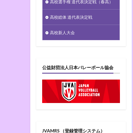
高校選手権 道代表決定戦（春高）
高校総体 道代表決定戦
高校新人大会
公益財団法人日本バレーボール協会
JVAMRS （登録管理システム）