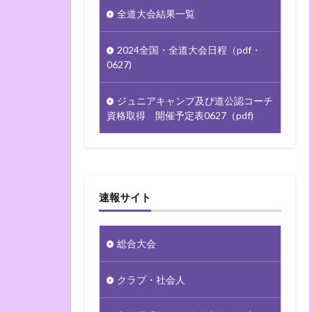
全道大会結果一覧
2024全国・全道大会日程（pdf・
0627)
ジュニアキャンプ及び道公認コーチ
資格取得 開催予定表0627（pdf)
速報サイト
総合大会
クラブ・社会人