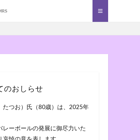
）
ーボール
MRS
）
ーボール
てのおしらせ
たつお）氏（80歳）は、2025年
バレーボールの発展に御尽力いた
り哀悼の意を表します。