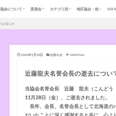
協会の歴史
協会運営の基本方針
規約・組織図等
各種会議
加盟団体事務局
ＭＲＳ登録
掲示板（外部サイト）
問い合わせ
管理者専用
競技委員会
審判委員会
強化委員会
指導普及委員会
指導者養成
道小学生連盟
道中体連専門委員会
道高体連専門部
道大学連盟
道クラブ連盟
道クラブ連盟（Facebook）
道ソフト連盟
道実業団連盟
道ビーチバレー連盟
道ビーチバレー連盟（Facebook）
道ママさん連盟
道ヤングバレー連盟
札幌地区協会
函館地区協会
旭川地区協会
旭川地区協会（中学）
富良野地区協会
名寄地区協会（小）
根室地区協会
留萌地区協会
室蘭地区協会
深川地区協会
岩見沢地区協会
東空知地区協会
苫小牧地区協会（競技
日高地区協会（審判）
オホーツクの風・バレ
北見地区クラブ連盟
帯広バレーボール協会
帯広小学生連盟
釧路地区協会（中学）
釧路地区（小学生）
協会について
委員会
カテゴリ別
地区協会・他
JVA 
協会の歴史
協会運営の基本方針
規約・組織図等
各種会議
加盟団体事務局
ＭＲＳ登録
掲示板（外部サイト）
問い合わせ
管理者専用
競技委員会
審判委員会
強化委員会
指導普及委員会
指導者養成
道小学生連盟
道中体連専門委員会
道高体連専門部
道大学連盟
道クラブ連盟
道クラブ連盟（Facebook）
道ソフト連盟
道実業団連盟
道ビーチバレー連盟
道ビーチバレー連盟（Facebook）
道ママさん連盟
道ヤングバレー連盟
札幌地区協会
函館地区協会
旭川地区協会
旭川地区協会（中学）
富良野地区協会
名寄地区協会（小）
根室地区協会
留萌地区協会
室蘭地区協会
深川地区協会
岩見沢地区協会
東空知地区協会
苫小牧地区協会（競技
日高地区協会（審判）
オホーツクの風・バレ
北見地区クラブ連盟
帯広バレーボール協会
帯広小学生連盟
釧路地区協会（中学）
釧路地区（小学生）
のお知らせ
2026年1月18日
お知らせ
1069View
近藤龍夫名誉会長の逝去につい
当協会名誉会長 近藤 龍夫（こんどう 
11月28日（金）、ご逝去されました。
長年、会長、名誉会長として北海道の
だいたことに深く感謝すると共に、心よ