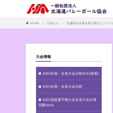
HOME
お知らせ
近藤龍夫名誉会長の逝去について
大会情報
2026全国・全道大会日程(6/16更新)
2025全国・全道大会日程
2025高校選手権大会全道大会出場
回数(xlsx)