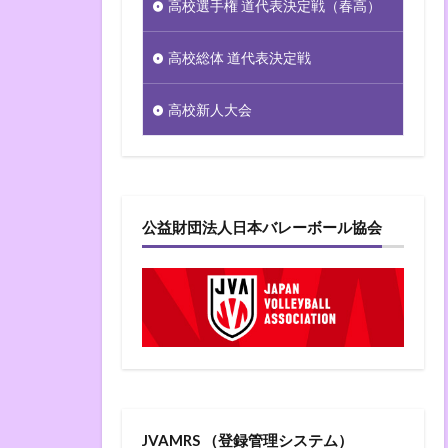
高校選手権 道代表決定戦（春高）
高校総体 道代表決定戦
高校新人大会
公益財団法人日本バレーボール協会
JVAMRS （登録管理システム）