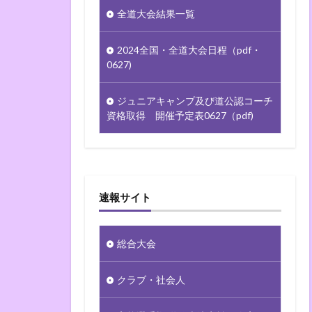
全道大会結果一覧
2024全国・全道大会日程（pdf・
0627)
ジュニアキャンプ及び道公認コーチ
資格取得 開催予定表0627（pdf)
速報サイト
総合大会
クラブ・社会人