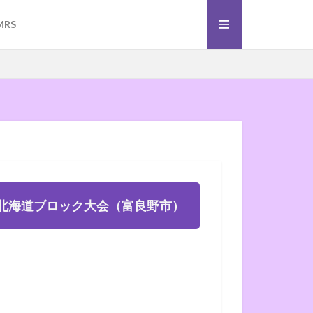
）
ーボール
MRS
）
ーボール
北海道ブロック大会（富良野市）