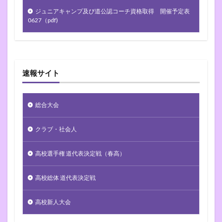
ジュニアキャンプ及び道公認コーチ資格取得 開催予定表
0627（pdf)
速報サイト
総合大会
クラブ・社会人
高校選手権 道代表決定戦（春高）
高校総体 道代表決定戦
高校新人大会