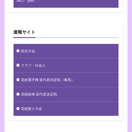
0627（pdf)
速報サイト
総合大会
クラブ・社会人
高校選手権 道代表決定戦（春高）
高校総体 道代表決定戦
高校新人大会