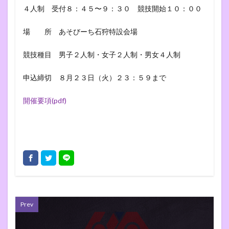
４人制 受付８：４５〜９：３０ 競技開始１０：００
場 所 あそびーち石狩特設会場
競技種目 男子２人制・女子２人制・男女４人制
申込締切 ８月２３日（火）２３：５９まで
開催要項(pdf)
Prev