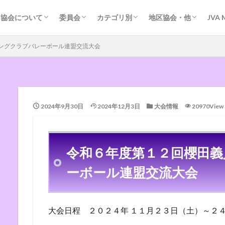
協会の歴史
協会運営の基本方針
規約・組織図等
各種会議
加盟団体事務局
ＭＲＳ登録
掲示板（外部サイト）
問い合わせ
管理者専用
競技委員会
審判委員会
強化委員会
指導普及委員会
指導者養成
道小学生連盟
道中体連専門委員会
道高体連専門部
道大学連盟
道クラブ連盟
道クラブ連盟（Facebook）
道ソフト連盟
道実業団連盟
道ビーチバレー連盟
道ビーチバレー連盟（Facebook）
道ママさん連盟
道ヤングバレー連盟
札幌地区協会
函館地区協会
旭川地区協会
旭川地区協会（中学）
富良野地区協会
名寄地区協会（小）
根室地区協会
留萌地区協会
室蘭地区協会
深川地区協会
岩見沢地区協会
東空知地区協会
苫小牧地区協会（競技
日高地区協会（審判）
オホーツクの風・バレ
北見地区クラブ連盟
帯広バレーボール協会
帯広小学生連盟
釧路地区協会（中学）
釧路地区（小学生）
協会について
委員会
カテゴリ別
地区協会・他
JVA 
協会の歴史
協会運営の基本方針
規約・組織図等
各種会議
加盟団体事務局
ＭＲＳ登録
掲示板（外部サイト）
問い合わせ
管理者専用
競技委員会
審判委員会
強化委員会
指導普及委員会
指導者養成
道小学生連盟
道中体連専門委員会
道高体連専門部
道大学連盟
道クラブ連盟
道クラブ連盟（Facebook）
道ソフト連盟
道実業団連盟
道ビーチバレー連盟
道ビーチバレー連盟（Facebook）
道ママさん連盟
道ヤングバレー連盟
札幌地区協会
函館地区協会
旭川地区協会
旭川地区協会（中学）
富良野地区協会
名寄地区協会（小）
根室地区協会
留萌地区協会
室蘭地区協会
深川地区協会
岩見沢地区協会
東空知地区協会
苫小牧地区協会（競技
日高地区協会（審判）
オホーツクの風・バレ
北見地区クラブ連盟
帯広バレーボール協会
帯広小学生連盟
釧路地区協会（中学）
釧路地区（小学生）
ングクラブバレーボール連盟交流大会
2024年9月30日
2024年12月3日
大会情報
20970View
令和６年度第１２回櫻田
ーボール連盟交流大会
大会日程 ２０２４年 １１月２３日（土）～２