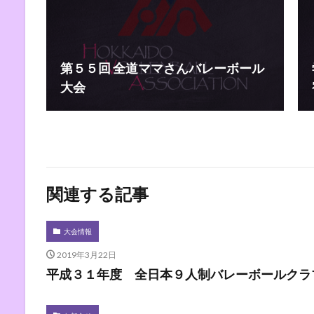
第５５回 全道ママさんバレーボール
大会
関連する記事
大会情報
2019年3月22日
平成３１年度 全日本９人制バレーボールクラ