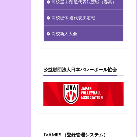
高校選手権 道代表決定戦（春高）
高校総体 道代表決定戦
高校新人大会
公益財団法人日本バレーボール協会
JVAMRS （登録管理システム）