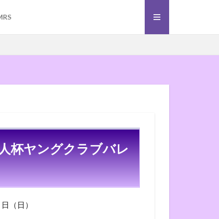
）
ーボール
MRS
）
ーボール
義人杯ヤングクラブバレ
４日（日）