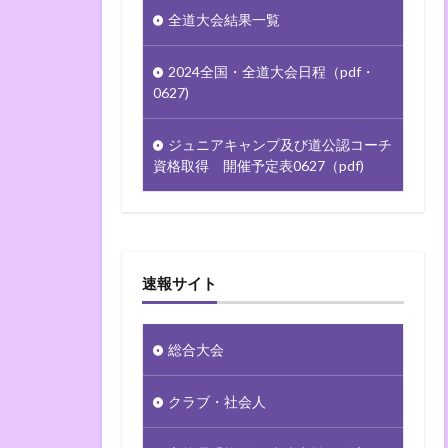
全道大会結果一覧
2024全国・全道大会日程（pdf・
0627)
ジュニアキャンプ及び道公認コーチ
資格取得 開催予定表0627（pdf)
速報サイト
総合大会
クラブ・社会人