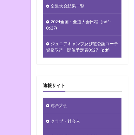
全道大会結果一覧
2024全国・全道大会日程（pdf・
0627)
ジュニアキャンプ及び道公認コーチ
資格取得 開催予定表0627（pdf)
速報サイト
総合大会
クラブ・社会人