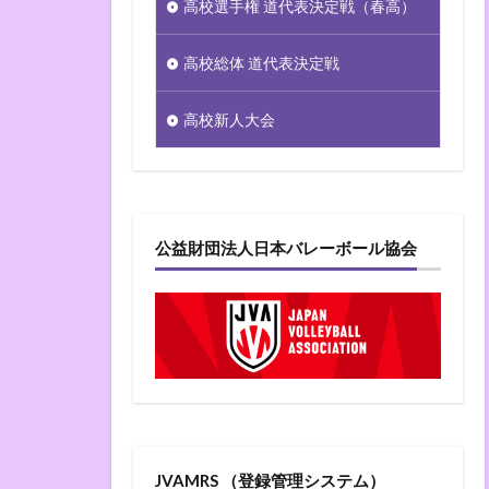
高校選手権 道代表決定戦（春高）
高校総体 道代表決定戦
高校新人大会
公益財団法人日本バレーボール協会
JVAMRS （登録管理システム）