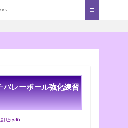
）
ーボール
MRS
）
ーボール
ーチバレーボール強化練習
版(pdf)