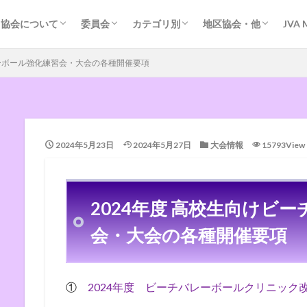
協会の歴史
協会運営の基本方針
規約・組織図等
各種会議
加盟団体事務局
ＭＲＳ登録
掲示板（外部サイト）
問い合わせ
管理者専用
競技委員会
審判委員会
強化委員会
指導普及委員会
指導者養成
道小学生連盟
道中体連専門委員会
道高体連専門部
道大学連盟
道クラブ連盟
道クラブ連盟（Facebook）
道ソフト連盟
道実業団連盟
道ビーチバレー連盟
道ビーチバレー連盟（Facebook）
道ママさん連盟
道ヤングバレー連盟
札幌地区協会
函館地区協会
旭川地区協会
旭川地区協会（中学）
富良野地区協会
名寄地区協会（小）
根室地区協会
留萌地区協会
室蘭地区協会
深川地区協会
岩見沢地区協会
東空知地区協会
苫小牧地区協会（競技
日高地区協会（審判）
オホーツクの風・バレ
北見地区クラブ連盟
帯広バレーボール協会
帯広小学生連盟
釧路地区協会（中学）
釧路地区（小学生）
協会について
委員会
カテゴリ別
地区協会・他
JVA 
協会の歴史
協会運営の基本方針
規約・組織図等
各種会議
加盟団体事務局
ＭＲＳ登録
掲示板（外部サイト）
問い合わせ
管理者専用
競技委員会
審判委員会
強化委員会
指導普及委員会
指導者養成
道小学生連盟
道中体連専門委員会
道高体連専門部
道大学連盟
道クラブ連盟
道クラブ連盟（Facebook）
道ソフト連盟
道実業団連盟
道ビーチバレー連盟
道ビーチバレー連盟（Facebook）
道ママさん連盟
道ヤングバレー連盟
札幌地区協会
函館地区協会
旭川地区協会
旭川地区協会（中学）
富良野地区協会
名寄地区協会（小）
根室地区協会
留萌地区協会
室蘭地区協会
深川地区協会
岩見沢地区協会
東空知地区協会
苫小牧地区協会（競技
日高地区協会（審判）
オホーツクの風・バレ
北見地区クラブ連盟
帯広バレーボール協会
帯広小学生連盟
釧路地区協会（中学）
釧路地区（小学生）
レーボール強化練習会・大会の各種開催要項
2024年5月23日
2024年5月27日
大会情報
15793View
2024年度 高校生向けビ
会・大会の各種開催要項
①
2024年度 ビーチバレーボールクリニック改訂