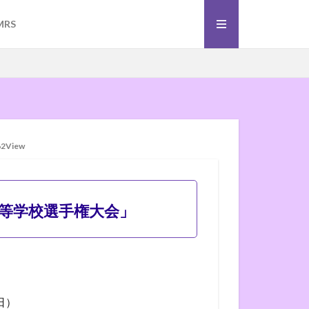
）
ーボール
MRS
）
ーボール
62View
高等学校選手権大会」
日）