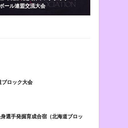
ボール連盟交流大会
道ブロック大会
長身選手発掘育成合宿（北海道ブロッ