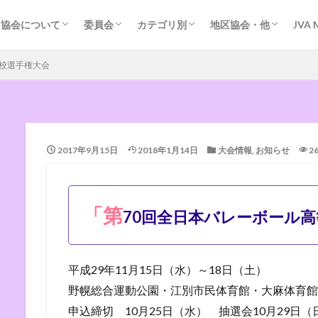
協会の歴史
協会運営の基本方針
規約・組織図等
各種会議
加盟団体事務局
ＭＲＳ登録
掲示板（外部サイト）
問い合わせ
管理者専用
競技委員会
審判委員会
強化委員会
指導普及委員会
指導者養成
道小学生連盟
道中体連専門委員会
道高体連専門部
道大学連盟
道クラブ連盟
道クラブ連盟（Facebook）
道ソフト連盟
道実業団連盟
道ビーチバレー連盟
道ビーチバレー連盟（Facebook）
道ママさん連盟
道ヤングバレー連盟
札幌地区協会
函館地区協会
旭川地区協会
旭川地区協会（中学）
富良野地区協会
名寄地区協会（小）
根室地区協会
留萌地区協会
室蘭地区協会
深川地区協会
岩見沢地区協会
東空知地区協会
苫小牧地区協会（競技
日高地区協会（審判）
オホーツクの風・バレ
北見地区クラブ連盟
帯広バレーボール協会
帯広小学生連盟
釧路地区協会（中学）
釧路地区（小学生）
協会について
委員会
カテゴリ別
地区協会・他
JVA 
協会の歴史
協会運営の基本方針
規約・組織図等
各種会議
加盟団体事務局
ＭＲＳ登録
掲示板（外部サイト）
問い合わせ
管理者専用
競技委員会
審判委員会
強化委員会
指導普及委員会
指導者養成
道小学生連盟
道中体連専門委員会
道高体連専門部
道大学連盟
道クラブ連盟
道クラブ連盟（Facebook）
道ソフト連盟
道実業団連盟
道ビーチバレー連盟
道ビーチバレー連盟（Facebook）
道ママさん連盟
道ヤングバレー連盟
札幌地区協会
函館地区協会
旭川地区協会
旭川地区協会（中学）
富良野地区協会
名寄地区協会（小）
根室地区協会
留萌地区協会
室蘭地区協会
深川地区協会
岩見沢地区協会
東空知地区協会
苫小牧地区協会（競技
日高地区協会（審判）
オホーツクの風・バレ
北見地区クラブ連盟
帯広バレーボール協会
帯広小学生連盟
釧路地区協会（中学）
釧路地区（小学生）
学校選手権大会
2017年9月15日
2018年1月14日
大会情報
,
お知らせ
2
「第
70回全日本バレーボール
平成29年11月15日（水）～18日（土）
野幌総合運動公園・江別市民体育館・大麻体育館
申込締切 10月25日（水） 抽選会10月29日（