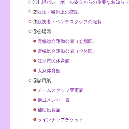
①
札幌バレーボール協会からの重要なお知ら
②
競技・審判上の確認
③
競技者・ベンチスタッフの服装
④会場図
野幌総合運動公園（会場図）
野幌総合運動公園（全体図）
江別市民体育館
大麻体育館
⑤諸用紙
チームスタッフ変更届
構成メンバー表
補助役員届
ラインナップチケット