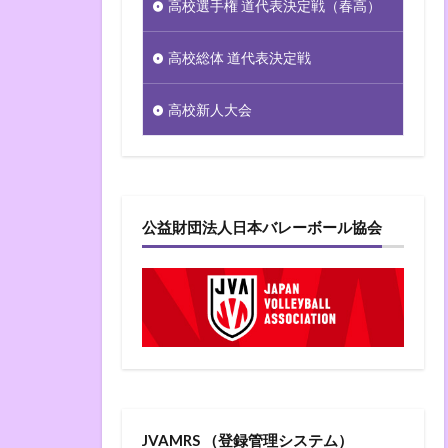
高校選手権 道代表決定戦（春高）
高校総体 道代表決定戦
高校新人大会
公益財団法人日本バレーボール協会
JVAMRS （登録管理システム）