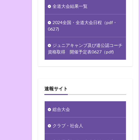
全道大会結果一覧
2024全国・全道大会日程（pdf・
0627)
ジュニアキャンプ及び道公認コーチ
資格取得 開催予定表0627（pdf)
速報サイト
総合大会
クラブ・社会人