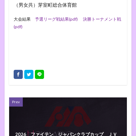
（男女共）芽室町総合体育館
大会結果
予選リーグ戦結果(pdf)
決勝トーナメント戦
(pdf)
Prev
2026 ファイテン ジャパンクラブカップ ＪＶ